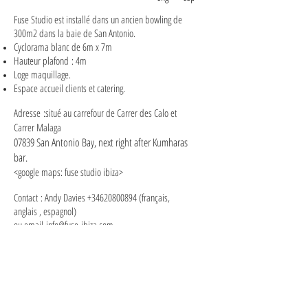
Fuse Studio est installé dans un ancien bowling de
300m2 dans la baie de San Antonio.
Cyclorama blanc de 6m x 7m
Hauteur plafond : 4m
Loge maquillage.
Espace accueil clients et catering.
Adresse :situé au carrefour de Carrer des Calo et
Carrer Malaga
07839 San Antonio Bay, next right after Kumharas
bar.
<google maps: fuse studio ibiza>
Contact : Andy Davies
+34620800894
(français,
anglais , espagnol)
ou email
info@fuse-ibiza.com
​​
<PDF> STUDIO INFO